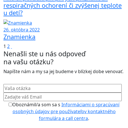
respiračných ochorení či zvýšenej teplote
u detí?
26. októbra 2022
Znamienka
Stránkovanie
1
2
Nenašli ste u nás odpoveď
príspevkov
na vašu otázku?
Napíšte nám a my sa jej budeme v blízkej dobe venovať.
Oboznámil/a som sa s
Informáciami o spracúvaní
osobných údajov pre používateľov kontaktného
formulára a call centra
.