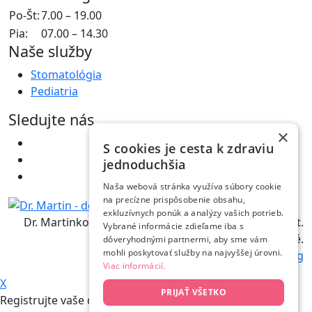
Po-Št:
7.00 – 19.00
Pia:
07.00 – 14.30
Naše služby
Stomatológia
Pediatria
Sledujte nás
×
S cookies je cesta k zdraviu
jednoduchšia
Naša webová stránka využíva súbory cookie
na precízne prispôsobenie obsahu,
exkluzívnych ponúk a analýzy vašich potrieb.
Dr. Martinko - Detská klinika © 2021 - 2026 Copyright.
Vybrané informácie zdieľame iba s
Všetky práva vyhradené.
dôveryhodnými partnermi, aby sme vám
mohli poskytovať služby na najvyššej úrovni.
Designed by
Popcorn Advertising
Viac informácií.
X
PRIJAŤ VŠETKO
Registrujte vaše dieťa na pediatriu