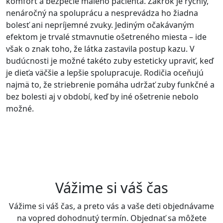
komfort a bezpečie malého pacienta. Zákrok je rýchly,
nenáročný na spoluprácu a nesprevádza ho žiadna
bolesť ani nepríjemné zvuky. Jediným očakávaným
efektom je trvalé stmavnutie ošetreného miesta – ide
však o znak toho, že látka zastavila postup kazu. V
budúcnosti je možné takéto zuby esteticky upraviť, keď
je dieťa väčšie a lepšie spolupracuje. Rodičia oceňujú
najmä to, že striebrenie pomáha udržať zuby funkčné a
bez bolesti aj v období, keď by iné ošetrenie nebolo
možné.
Vážime si váš čas
Vážime si váš čas, a preto vás a vaše deti objednávame
na vopred dohodnutý termín. Objednať sa môžete