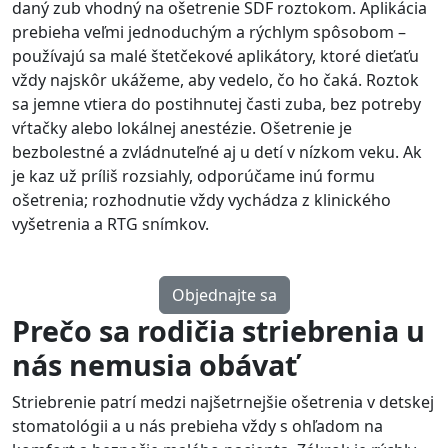
daný zub vhodný na ošetrenie SDF roztokom. Aplikácia
prebieha veľmi jednoduchým a rýchlym spôsobom –
používajú sa malé štetčekové aplikátory, ktoré dieťaťu
vždy najskôr ukážeme, aby vedelo, čo ho čaká. Roztok
sa jemne vtiera do postihnutej časti zuba, bez potreby
vŕtačky alebo lokálnej anestézie. Ošetrenie je
bezbolestné a zvládnuteľné aj u detí v nízkom veku. Ak
je kaz už príliš rozsiahly, odporúčame inú formu
ošetrenia; rozhodnutie vždy vychádza z klinického
vyšetrenia a RTG snímkov.
Objednajte sa
Prečo sa rodičia striebrenia u
nás nemusia obávať
Striebrenie patrí medzi najšetrnejšie ošetrenia v detskej
stomatológii a u nás prebieha vždy s ohľadom na