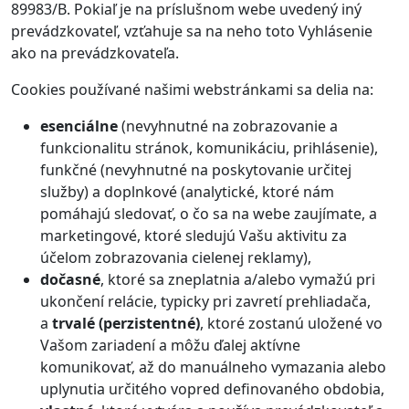
89983/B. Pokiaľ je na príslušnom webe uvedený iný
prevádzkovateľ, vzťahuje sa na neho toto Vyhlásenie
ako na prevádzkovateľa.
Cookies používané našimi webstránkami sa delia na:
esenciálne
(nevyhnutné na zobrazovanie a
funkcionalitu stránok, komunikáciu, prihlásenie),
funkčné (nevyhnutné na poskytovanie určitej
služby) a doplnkové (analytické, ktoré nám
pomáhajú sledovať, o čo sa na webe zaujímate, a
marketingové, ktoré sledujú Vašu aktivitu za
účelom zobrazovania cielenej reklamy),
dočasné
, ktoré sa zneplatnia a/alebo vymažú pri
ukončení relácie, typicky pri zavretí prehliadača,
a
trvalé (perzistentné)
, ktoré zostanú uložené vo
Vašom zariadení a môžu ďalej aktívne
komunikovať, až do manuálneho vymazania alebo
uplynutia určitého vopred definovaného obdobia,