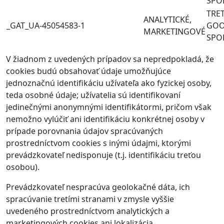
SPOL
TRET
ANALYTICKÉ,
_GAT_UA-45054583-1
GOO
MARKETINGOVÉ
SPOL
V žiadnom z uvedených prípadov sa nepredpokladá, že
cookies budú obsahovať údaje umožňujúce
jednoznačnú identifikáciu užívateľa ako fyzickej osoby,
teda osobné údaje; užívatelia sú identifikovaní
jedinečnými anonymnými identifikátormi, pričom však
nemožno vylúčiť ani identifikáciu konkrétnej osoby v
prípade porovnania údajov spracúvaných
prostredníctvom cookies s inými údajmi, ktorými
prevádzkovateľ nedisponuje (t.j. identifikáciu treťou
osobou).
Prevádzkovateľ nespracúva geolokačné dáta, ich
spracúvanie tretími stranami v zmysle vyššie
uvedeného prostredníctvom analytických a
marketingových cookies ani lokalizácia