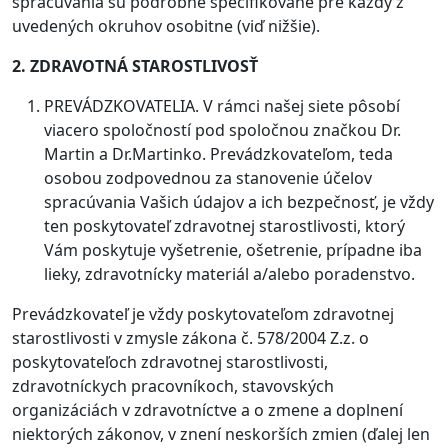
spracúvania sú podrobne špecifikované pre každý z
uvedených okruhov osobitne (viď nižšie).
2. ZDRAVOTNÁ STAROSTLIVOSŤ
PREVÁDZKOVATELIA. V rámci našej siete pôsobí
viacero spoločností pod spoločnou značkou Dr.
Martin a Dr.Martinko. Prevádzkovateľom, teda
osobou zodpovednou za stanovenie účelov
spracúvania Vašich údajov a ich bezpečnosť, je vždy
ten poskytovateľ zdravotnej starostlivosti, ktorý
Vám poskytuje vyšetrenie, ošetrenie, prípadne iba
lieky, zdravotnícky materiál a/alebo poradenstvo.
Prevádzkovateľ je vždy poskytovateľom zdravotnej
starostlivosti v zmysle zákona č. 578/2004 Z.z. o
poskytovateľoch zdravotnej starostlivosti,
zdravotníckych pracovníkoch, stavovských
organizáciách v zdravotníctve a o zmene a doplnení
niektorých zákonov, v znení neskorších zmien (ďalej len