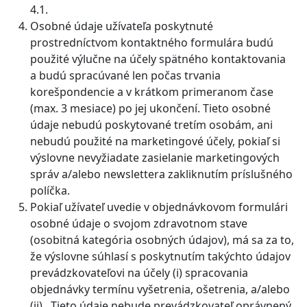
4.1.
Osobné údaje užívateľa poskytnuté
prostredníctvom kontaktného formulára budú
použité výlučne na účely spätného kontaktovania
a budú spracúvané len počas trvania
korešpondencie a v krátkom primeranom čase
(max. 3 mesiace) po jej ukončení. Tieto osobné
údaje nebudú poskytované tretím osobám, ani
nebudú použité na marketingové účely, pokiaľ si
výslovne nevyžiadate zasielanie marketingových
správ a/alebo newslettera zakliknutím príslušného
políčka.
Pokiaľ užívateľ uvedie v objednávkovom formulári
osobné údaje o svojom zdravotnom stave
(osobitná kategória osobných údajov), má sa za to,
že výslovne súhlasí s poskytnutím takýchto údajov
prevádzkovateľovi na účely (i) spracovania
objednávky termínu vyšetrenia, ošetrenia, a/alebo
(ii) . Tieto údaje nebude prevádzkovateľ oprávnený