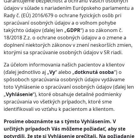
Garantujeme bezpečnosť a ochranu Vašich osobných
údajov v súlade s nariadením Európskeho parlamentu a
Rady č. (EÚ) 2016/679 o ochrane fyzických osôb pri
spracúvaní osobných údajov a o voľnom pohybe
takýchto údajov (ďalej len „
GDPR
“) a so zákonom č.
18/2018 Z.z. o ochrane osobných údajov a o zmene a
doplnení niektorých zákonov v znení neskorších zmien,
ktorými sa spracúvanie osobných údajov v SR riadi.
Za účelom informovania našich pacientov a klientov
(ďalej jednotlivo aj „
Vy
“ alebo „
dotknutá osoba
“) o
spôsoboch spracúvania osobných údajov vydávame
toto Vyhlásenie o spracúvaní osobných údajov (ďalej len
„
Vyhlásenie
“), ktoré obsahuje detailné podmienky
spracúvania vo všetkých prípadoch, ktoré sme
identifikovali vo vzťahu k pacientom a klientom.
Prosíme oboznámte sa s týmto Vyhlásením. V
určitých prípadoch Vás môžeme požiadať, aby ste
potvrdili, že ste si Vyhlásenie prečítali. Na požiadanie