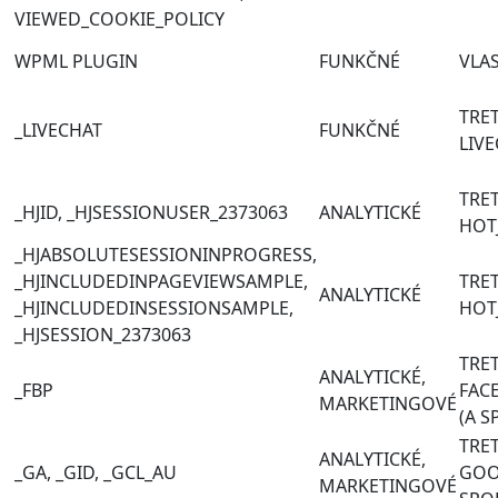
VIEWED_COOKIE_POLICY
WPML PLUGIN
FUNKČNÉ
VLA
TRET
_LIVECHAT
FUNKČNÉ
LIV
TRET
_HJID, _HJSESSIONUSER_2373063
ANALYTICKÉ
HOT
_HJABSOLUTESESSIONINPROGRESS,
_HJINCLUDEDINPAGEVIEWSAMPLE,
TRET
ANALYTICKÉ
_HJINCLUDEDINSESSIONSAMPLE,
HOT
_HJSESSION_2373063
TRET
ANALYTICKÉ,
_FBP
FAC
MARKETINGOVÉ
(A S
TRET
ANALYTICKÉ,
_GA, _GID, _GCL_AU
GOO
MARKETINGOVÉ