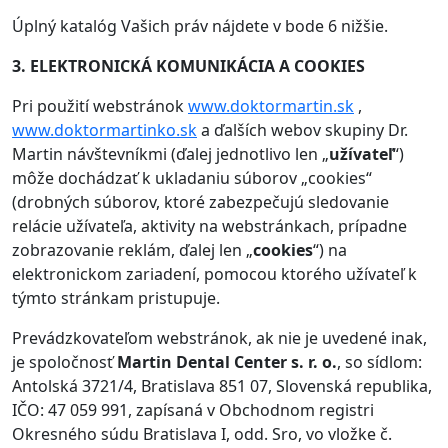
Úplný katalóg Vašich práv nájdete v bode 6 nižšie.
3. ELEKTRONICKÁ KOMUNIKÁCIA A COOKIES
Pri použití webstránok
www.doktormartin.sk
,
www.doktormartinko.sk
a ďalších webov skupiny Dr.
Martin návštevníkmi (ďalej jednotlivo len „
užívateľ
“)
môže dochádzať k ukladaniu súborov „cookies“
(drobných súborov, ktoré zabezpečujú sledovanie
relácie užívateľa, aktivity na webstránkach, prípadne
zobrazovanie reklám, ďalej len „
cookies
“) na
elektronickom zariadení, pomocou ktorého užívateľ k
týmto stránkam pristupuje.
Prevádzkovateľom webstránok, ak nie je uvedené inak,
je spoločnosť
Martin Dental Center s. r. o.
, so sídlom:
Antolská 3721/4, Bratislava 851 07, Slovenská republika,
IČO: 47 059 991, zapísaná v Obchodnom registri
Okresného súdu Bratislava I, odd. Sro, vo vložke č.