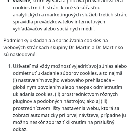
vlastné
, ktoré vytvára a používa prevádzkovateľ a
cookies tretích strán, ktoré sú súčasťou
analytických a marketingových služieb tretích strán,
spravidla prevádzkovateľov internetových
vyhľadávačov alebo sociálnych médií.
Podmienky ukladania a spracúvania cookies na
webových stránkach skupiny Dr. Martin a Dr. Martinko
sú nasledovné:
Užívateľ má vždy možnosť vyjadriť svoj súhlas alebo
odmietnuť ukladanie súborov cookies, a to najmä
(i) nastavením svojho webového prehliadača –
globálnym povolením alebo naopak odmietnutím
ukladania cookies, (ii) prostredníctvom rôznych
pluginov a podobných nástrojov, ako aj (iii)
prostredníctvom lišty nastavenia webu, ktorá sa
zobrazí automaticky pri prvej návšteve, prípadne ju
možno neskôr zobraziť kliknutím na príslušný
odkaz.