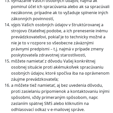
vymazanie Vašich osobných údajov, najmä ak
pominul účel ich spracúvania alebo ak sa spracúvali
nezákonne, prípadne ak to vyžaduje splnenie iných
zákonných povinností,
výpis Vašich osobných údajov v štruktúrovanej a
strojovo čitateľnej podobe, a ich prenesenie inému
prevádzkovateľovi, pokiaľ je to technicky možné a
nie je to v rozpore so všeobecne záväznými
právnymi predpismi – t.j. najmä v prípade zmeny
poskytovateľa zdravotnej starostlivosti,
môžete namietať z dôvodu Vašej konkrétnej
osobnej situácie proti akémukoľvek spracúvaniu
osobných údajov, ktoré spočíva iba na oprávnenom
záujme prevádzkovateľa;
a môžete tiež namietať, aj bez uvedenia dôvodu,
proti zasielaniu pripomienok a kontaktovaniu inými
spôsobmi, vždy primeraným spôsobom, napr.
zaslaním spätnej SMS alebo kliknutím na
odhlasovací odkaz v e-mailovej správe.