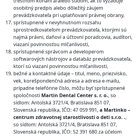
trestnom konaní a/alebo súdom, ak to vyžaduje
osobitný predpis alebo dôležitý záujem
prevádzkovateľa pri uplatňovaní právnej obrany,
sprístupnené v nevyhnutnom rozsahu
sprostredkovateľom prevádzkovateľa, ktorými sú
najmä právni, daňoví a účtovní poradcovia, audítori,
viazaní povinnosťou mlčanlivosti,
sprístupnené správcom a developerom
softwarových nástrojov a databáz prevádzkovateľa,
ktorí sú viazaní povinnosťou mlčanlivosti,
bežné a kontaktné údaje – titul, meno, priezvisko,
vek, korešpondenčná adresa a adresa e-mailu,
prípadne telefónne číslo, môžu byť sprístupnené
spoločnosti
Martin Dental Center s. r. o.
, so
sídlom: Antolská 3721/4, Bratislava 851 07,
Slovenská republika, IČO: 47 059 991,
a Martinko –
centrum zdravotnej starostlivosti o deti s.r.o.
.
,
so sídlom: Antolská 3721/4, Bratislava 851 07,
Slovenská republika, IČO: 52 391 680 za účelom