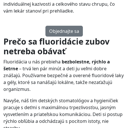
individuálnej kazivosti a celkového stavu chrupu, čo
vám lekár stanoví pri prehliadke.
Objednajte sa
Prečo sa fluoridácie zubov
netreba obávať
Fluoridácia u nás prebieha
bezbolestne, rýchlo a
šetrne
– trvá len pár minút a deti ju veľmi dobre
znášajú. Používame bezpečné a overené fluoridové laky
a gély, ktoré sa nanášajú lokálne, takže nezaťažujú
organizmus.
Navyše, náš tím detských stomatológov a hygieničiek
pracuje s deťmi s maximálnou trpezlivosťou, jasným
vysvetlením a priateľskou komunikáciou. Deti si postup
rýchlo obľúbia a odchádzajú s pocitom istoty, nie
strachu.