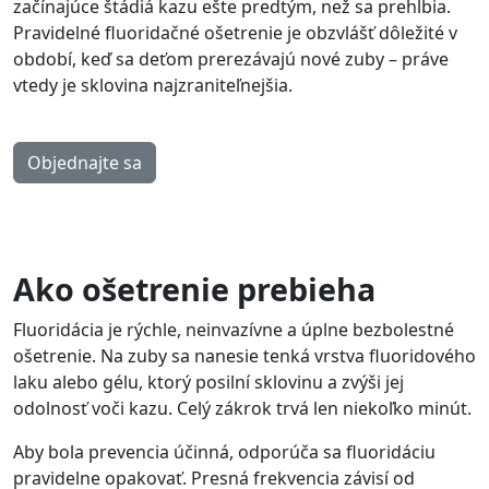
začínajúce štádiá kazu ešte predtým, než sa prehĺbia.
Pravidelné fluoridačné ošetrenie je obzvlášť dôležité v
období, keď sa deťom prerezávajú nové zuby – práve
vtedy je sklovina najzraniteľnejšia.
Objednajte sa
Ako ošetrenie prebieha
Fluoridácia je rýchle, neinvazívne a úplne bezbolestné
ošetrenie. Na zuby sa nanesie tenká vrstva fluoridového
laku alebo gélu, ktorý posilní sklovinu a zvýši jej
odolnosť voči kazu. Celý zákrok trvá len niekoľko minút.
Aby bola prevencia účinná, odporúča sa fluoridáciu
pravidelne opakovať. Presná frekvencia závisí od